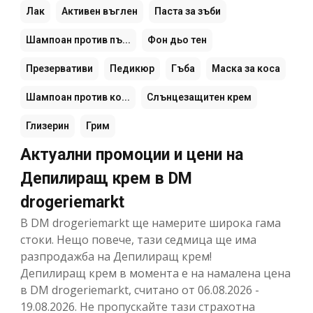
Лак
Активен въглен
Паста за зъби
Шампоан против пъ...
Фон дьо тен
Презервативи
Педикюр
Гъба
Маска за коса
Шампоан против ко...
Слънцезащитен крем
Глизерин
Грим
Актуални промоции и цени на
Депилиращ крем в DM
drogeriemarkt
В DM drogeriemarkt ще намерите широка гама
стоки. Нещо повече, тази седмица ще има
разпродажба на Депилиращ крем!
Депилиращ крем в момента е на намалена цена
в DM drogeriemarkt, считано от 06.08.2026 -
19.08.2026. Не пропускайте тази страхотна