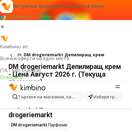
Актуални брошури винаги под ръка
Добавете в Chrome – БЕЗПЛАТНО
Кимбино ап
DM drogeriemarkt Депилиращ крем
Всички оферти на едно място
DM drogeriemarkt Депилиращ крем
(14,1 хил. оценки)
- Цена Август 2026 г. (Текуща
Отворете
промоция)
Не можахме да намерим резултати за този
термин.
Търсене на магазини, категории, продукти...
Избери град
Още продукти в магазините DM
drogeriemarkt
DM drogeriemarkt
Парфюми