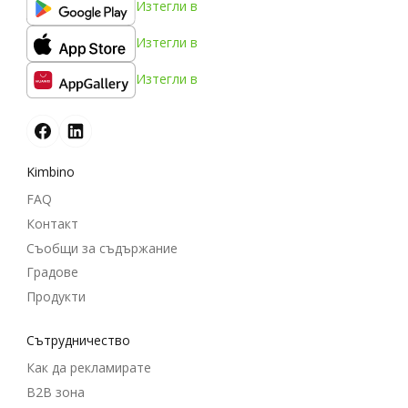
Изтегли в
Изтегли в
Изтегли в
Kimbino
FAQ
Контакт
Съобщи за съдържание
Градове
Продукти
Cътрудничество
Как да рекламирате
B2B зона