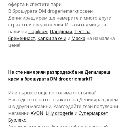
оферта и спестете пари.
В брошурата DM drogeriemarkt освен
Депилиращ крем ще намерите и много други
страхотни предложения. И тази седмица са
налични
Парфюм
,
Парфюми
,
Тест за
бременност
,
Капки за очи
и
Маска
на намалена
цена!
Не сте намерили разпродажба на Депилиращ
крем в брошурата DM drogeriemarkt?
Или търсите още по-голяма отстъпка?
Насладете се на отстъпките на Депилиращ крем
и в други магазини. Разгледайте тези популярни
магазини
AVON
,
Lilly drogerie
и
Супермаркет
Бурлекс
.
Ако желаете да разберете кой предлага най-