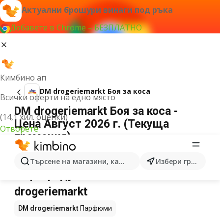
Актуални брошури винаги под ръка
Добавете в Chrome – БЕЗПЛАТНО
Кимбино ап
DM drogeriemarkt Боя за коса
Всички оферти на едно място
DM drogeriemarkt Боя за коса -
(14,1 хил. оценки)
Цена Август 2026 г. (Текуща
Отворете
промоция)
Не можахме да намерим резултати за този
термин.
Търсене на магазини, категории, продукти...
Избери град
Още продукти в магазините DM
drogeriemarkt
DM drogeriemarkt
Парфюми