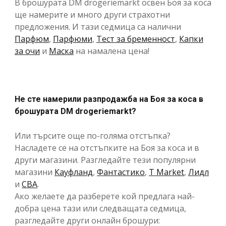
В брошурата DM drogeriemarkt освен Боя за коса
ще намерите и много други страхотни
предложения. И тази седмица са налични
Парфюм
,
Парфюми
,
Тест за бременност
,
Капки
за очи
и
Маска
на намалена цена!
Не сте намерили разпродажба на Боя за коса в
брошурата DM drogeriemarkt?
Или търсите още по-голяма отстъпка?
Насладете се на отстъпките на Боя за коса и в
други магазини. Разгледайте тези популярни
магазини
Кауфланд
,
Фантастико
,
T Market
,
Лидл
и
CBA
.
Ако желаете да разберете кой предлага най-
добра цена тази или следващата седмица,
разгледайте други онлайн брошури: