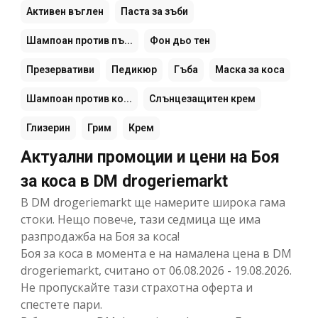
Активен въглен
Паста за зъби
Шампоан против пъ...
Фон дьо тен
Презервативи
Педикюр
Гъба
Маска за коса
Шампоан против ко...
Слънцезащитен крем
Глизерин
Грим
Крем
Актуални промоции и цени на Боя
за коса в DM drogeriemarkt
В DM drogeriemarkt ще намерите широка гама
стоки. Нещо повече, тази седмица ще има
разпродажба на Боя за коса!
Боя за коса в момента е на намалена цена в DM
drogeriemarkt, считано от 06.08.2026 - 19.08.2026.
Не пропускайте тази страхотна оферта и
спестете пари.