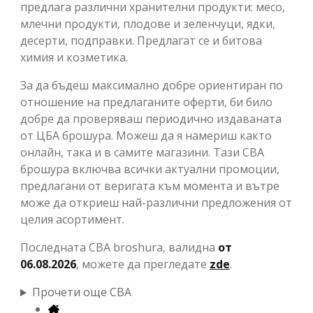
предлага различни хранителни продукти: месо,
млечни продукти, плодове и зеленчуци, ядки,
десерти, подправки. Предлагат се и битова
химия и козметика.
За да бъдеш максимално добре ориентиран по
отношение на предлаганите оферти, би било
добре да проверяваш периодично издаваната
от ЦБА брошура. Можеш да я намериш както
онлайн, така и в самите магазини. Тази СВА
брошура включва всички актуални промоции,
предлагани от веригата към момента и вътре
може да откриеш най-различни предложения от
целия асортимент.
Последната CBA broshura, валидна
от
06.08.2026
, можете да прегледате
zde
.
Прочети още CBA