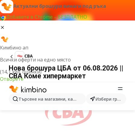
Актуални брошури винаги под ръка
Добавете в Chrome – БЕЗПЛАТНО
Кимбино ап
CBA
Всички оферти на едно място
Нова брошура ЦБА от 06.08.2026 ||
(14,1 хил. оценки)
CBA Коме хипермаркет
Отворете
РЕКЛАМА
Търсене на магазини, категории, продукти...
Избери град