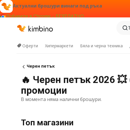
Актуални брошури винаги под ръка
Добавете в Chrome – БЕЗПЛАТНО
Оферти
Хипермаркети
Бяла и черна техника
Черен петък
🔥 Черен петък 2026 💥 
промоции
В момента няма налични брошури.
Топ магазини