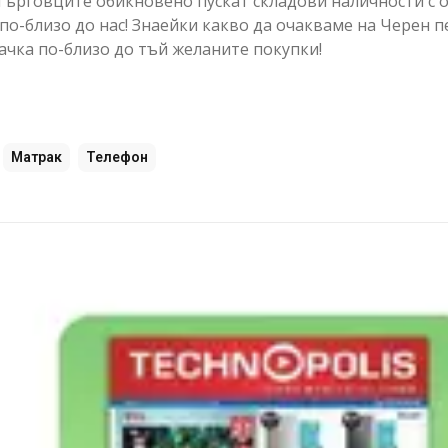
. Търговците обикновено пускат складови наличности с
по-близо до нас! Знаейки какво да очакваме на Черен п
рачка по-близо до тъй желаните покупки!
Матрак
Телефон