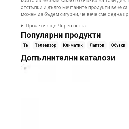
който да не знае какво го очаква на този ден
отстъпки и дълго мечтаните продукти вече са 
можем да бъдем сигурни, че вече сме с една к
Прочети още Черен петък
Популярни продукти
Тв
Телевизор
Климатик
Лаптоп
Обувки
Допълнителни каталози