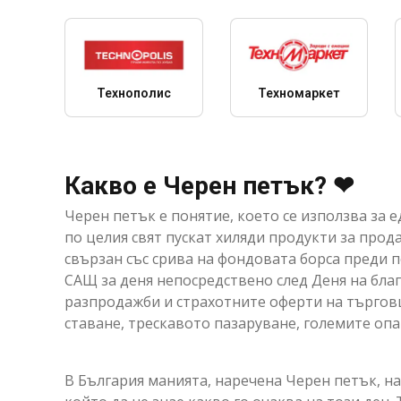
Технополис
Техномаркет
Какво е Черен петък? ❤
Черен петък е понятие, което се използва за 
по целия свят пускат хиляди продукти за прод
свързан със срива на фондовата борса преди п
САЩ за деня непосредствено след Деня на благ
разпродажби и страхотните оферти на търговци
ставане, трескавото пазаруване, големите оп
В България манията, наречена Черен петък, на