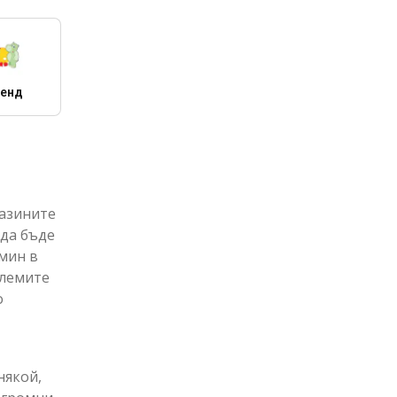
енд
газините
 да бъде
рмин в
олемите
о
някой,