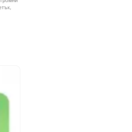
 огромни
етък,