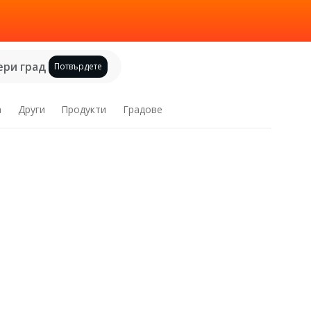
ри град
Потвърдете
а
Други
Продукти
Градове