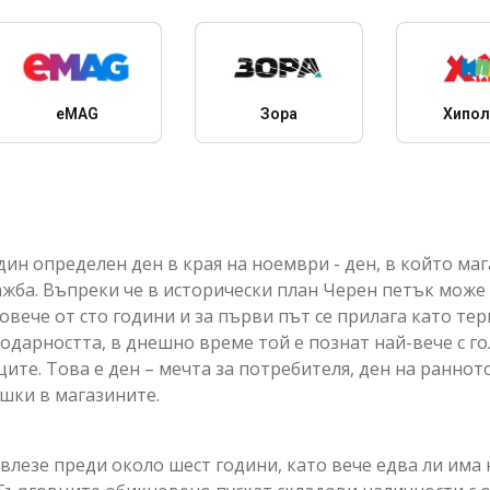
eMAG
Зора
Хипол
един определен ден в края на ноември - ден, в който ма
ажба. Въпреки че в исторически план Черен петък може
овече от сто години и за първи път се прилага като те
одарността, в днешно време той е познат най-вече с г
те. Това е ден – мечта за потребителя, ден на раннот
ашки в магазините.
влезе преди около шест години, като вече едва ли има 