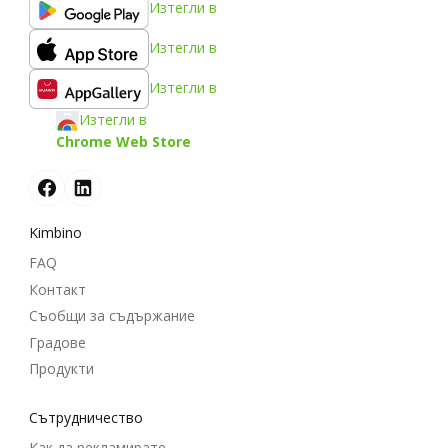
Изтегли в
Изтегли в
Изтегли в
Изтегли в
Chrome Web Store
Kimbino
FAQ
Контакт
Съобщи за съдържание
Градове
Продукти
Cътрудничество
Как да рекламирате