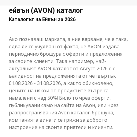
ейвън (AVON) каталог
Каталогът на Ейвън за 2026
Ако познаваш марката, а ние вярваме, че е така,
едва ли се учудваш от факта, че AVON издава
периодично брошура с оферти и предложения
за своите клиенти. Така например, най-
актуалният AVON каталог от Август 2026 е с
валидност на предложенията от четвъртък
01.08.2026 - 31.08.2026, а както обикновено,
цените на някои от продуктите вътре са
намалени с над 50%! Било то чрез оферти,
публикувани само на сайта на Авон, или чрез
разпространявания Avon каталог-брошура,
компанията винаги се грижи за доброто
настроение на своите приятели и клиенти.