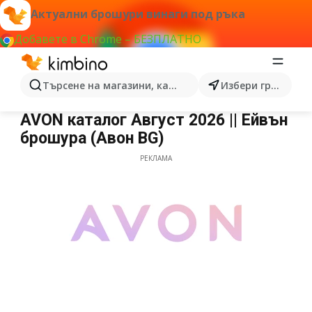
Актуални брошури винаги под ръка
Добавете в Chrome – БЕЗПЛАТНО
Търсене на магазини, категории, продукти...
Избери град
AVON
AVON каталог Август 2026 || Ейвън
брошура (Aвон BG)
РЕКЛАМА