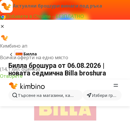
Актуални брошури винаги под ръка
Добавете в Chrome – БЕЗПЛАТНО
Кимбино ап
Билла
Всички оферти на едно място
Билла брошура от 06.08.2026 |
(14,1 хил. оценки)
новата седмична Billa broshura
Отворете
РЕКЛАМА
Търсене на магазини, категории, продукти...
Избери град