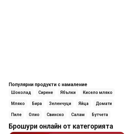
Популярни продукти с намаление
Шоколад
Сирене
Ябълки
Кисело мляко
Мляко
Бира
Зеленчуци
Яйца
Домати
Пиле
Олио
Свинско
Салам
Бутчета
Брошури онлайн от категорията