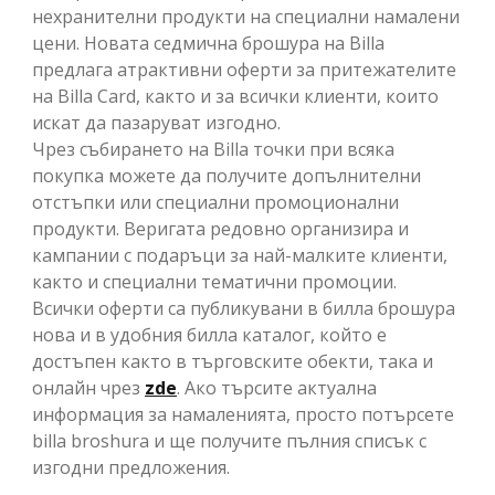
нехранителни продукти на специални намалени
цени. Новата седмична брошура на Billa
предлага атрактивни оферти за притежателите
на Billa Card, както и за всички клиенти, които
искат да пазаруват изгодно.
Чрез събирането на Billa точки при всяка
покупка можете да получите допълнителни
отстъпки или специални промоционални
продукти. Веригата редовно организира и
кампании с подаръци за най-малките клиенти,
както и специални тематични промоции.
Всички оферти са публикувани в билла брошура
нова и в удобния билла каталог, който е
достъпен както в търговските обекти, така и
онлайн чрез
zde
. Ако търсите актуална
информация за намаленията, просто потърсете
billa broshura и ще получите пълния списък с
изгодни предложения.