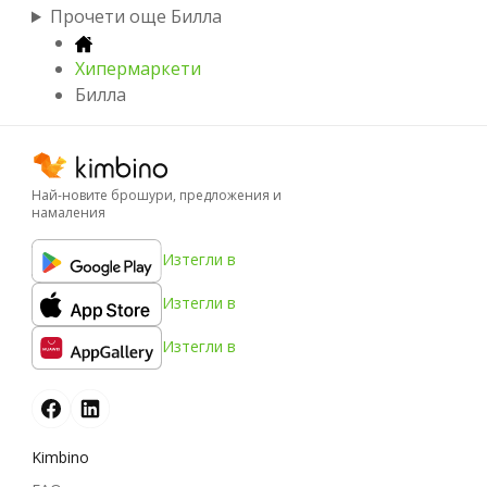
Прочети още Билла
Хипермаркети
Билла
Най-новите брошури, предложения и
намаления
Изтегли в
Изтегли в
Изтегли в
Kimbino