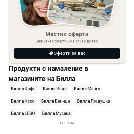
Местни оферти
Виж какво оферти има близо до теб!
Оферти за вас
Продукти с намаление в
магазините на Билла
Билла
Кафе
Билла
Вода
Билла
Манго
Билла
Кекс
Билла
Баница
Билла
Градушка
Билла
LEGO
Билла
Мусака
РЕКЛАМА