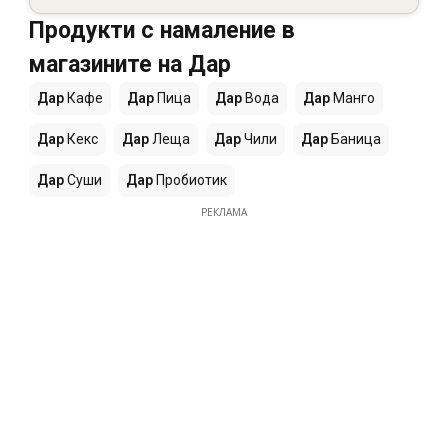
Продукти с намаление в
магазините на Дар
Дар
Кафе
Дар
Пица
Дар
Вода
Дар
Манго
Дар
Кекс
Дар
Леща
Дар
Чили
Дар
Баница
Дар
Суши
Дар
Пробиотик
РЕКЛАМА