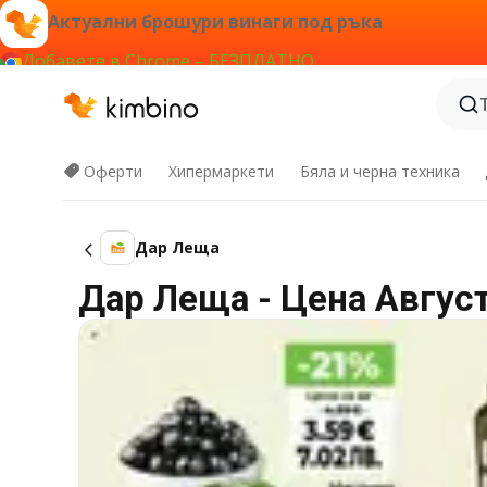
Актуални брошури винаги под ръка
Добавете в Chrome – БЕЗПЛАТНО
Оферти
Хипермаркети
Бяла и черна техника
Дар Леща
Дар Леща - Цена Август