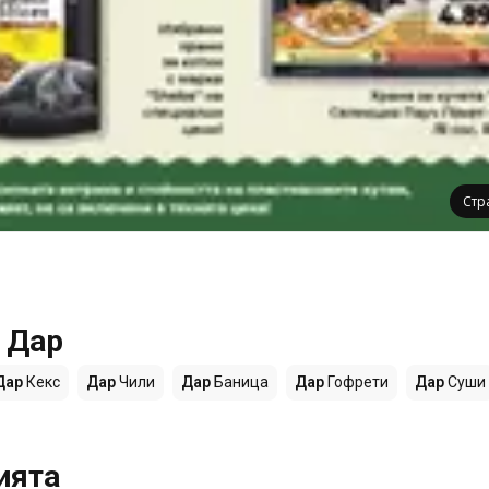
Стр
 Дар
Дар
Кекс
Дар
Чили
Дар
Баница
Дар
Гофрети
Дар
Суши
ията