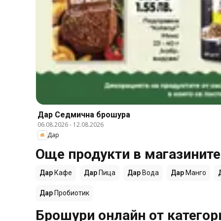
Дар Cедмична брошура
06.08.2026
-
12.08.2026
Дар
Още продукти в магазините
Дар
Кафе
Дар
Пица
Дар
Вода
Дар
Манго
Дар
Пробиотик
Брошури онлайн от категор