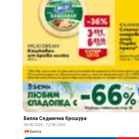
Билла Cедмична брошура
06.08.2026
-
12.08.2026
Билла