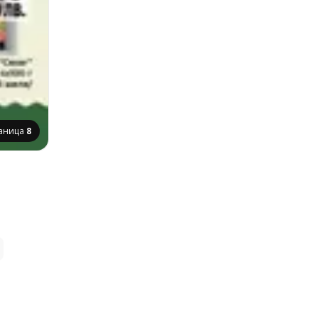
аница
8