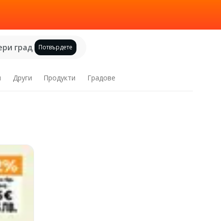
ри град
Потвърдете
и
Други
Продукти
Градове