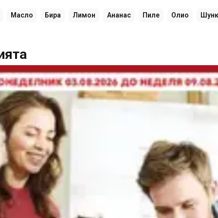
Масло
Бира
Лимон
Ананас
Пиле
Олио
Шунк
ията