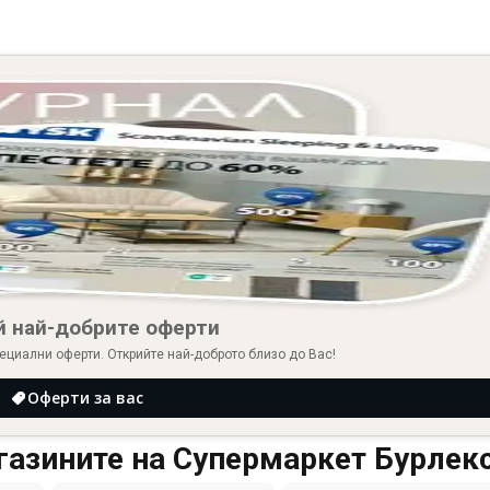
й най-добрите оферти
ециални оферти. Открийте най-доброто близо до Вас!
Оферти за вас
газините на Супермаркет Бурлек