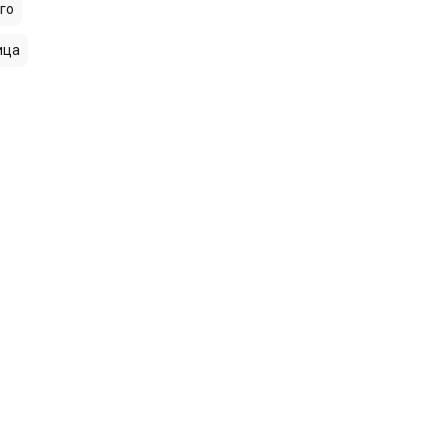
го
ица