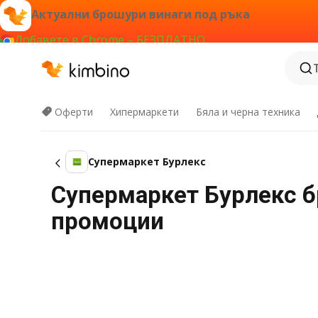
Актуални брошури винаги под ръка
Добавете в Chrome – БЕЗПЛАТНО
Оферти
Хипермаркети
Бяла и черна техника
Супермаркет Бурлекс
Супермаркет Бурлекс бр
промоции