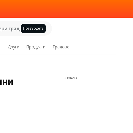
ри град
Потвърдете
а
Други
Продукти
Градове
лни
РЕКЛАМА