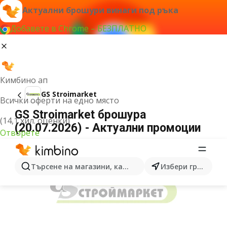
Актуални брошури винаги под ръка
Добавете в Chrome – БЕЗПЛАТНО
Кимбино ап
GS Stroimarket
Всички оферти на едно място
GS Stroimarket брошура
(14,1 хил. оценки)
(20.07.2026) - Актуални промоции
Отворете
РЕКЛАМА
Търсене на магазини, категории, продукти...
Избери град