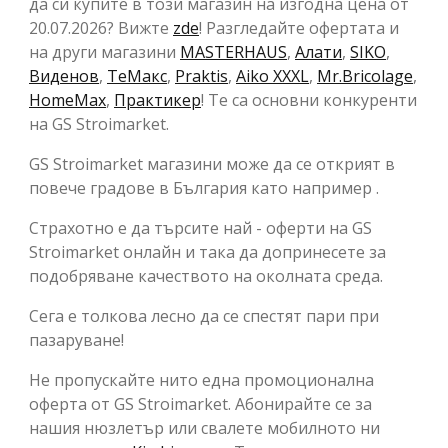
да си купите в този магазин на изгодна цена от
20.07.2026? Вижте
zde
! Разгледайте офертата и
на други магазини
MASTERHAUS
,
Алати
,
SIKO
,
Виденов
,
ТеMакс
,
Praktis
,
Aiko XXXL
,
Mr.Bricolage
,
HomeMax
,
Практикер
! Те са основни конкуренти
на GS Stroimarket.
GS Stroimarket магазини може да се открият в
повече градове в България като например .
Страхотно е да търсите най - оферти на GS
Stroimarket онлайн и така да допринесете за
подобряване качеството на околната среда.
Сега е толкова лесно да се спестят пари при
пазаруване!
Не пропускайте нито една промоционална
оферта от GS Stroimarket. Абонирайте се за
нашия нюзлетър или свалете мобилното ни