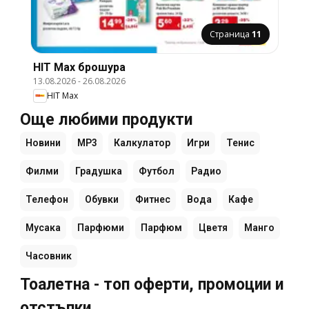
Страница
11
HIT Max брошура
13.08.2026
-
26.08.2026
HIT Max
Още любими продукти
Новини
MP3
Калкулатор
Игри
Тенис
Филми
Градушка
Футбол
Радио
Телефон
Обувки
Фитнес
Вода
Кафе
Мусака
Парфюми
Парфюм
Цветя
Манго
Часовник
Тоалетна - топ оферти, промоции и
отстъпки