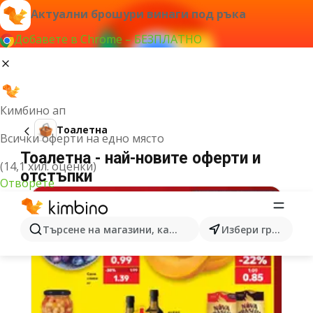
Актуални брошури винаги под ръка
Добавете в Chrome – БЕЗПЛАТНО
Кимбино ап
Тоалетна
Всички оферти на едно място
Тоалетна - най-новите оферти и
(14,1 хил. оценки)
отстъпки
Отворете
Търсене на магазини, категории, продукти...
Избери град