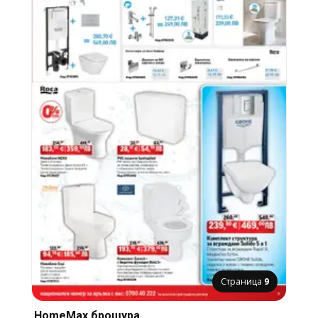
Страница
9
HomeMax брошура