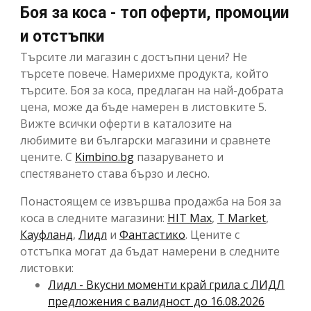
Боя за коса - топ оферти, промоции
и отстъпки
Търсите ли магазин с достъпни цени? Не
търсете повече. Намерихме продукта, който
търсите. Боя за коса, предлаган на най-добрата
цена, може да бъде намерен в листовките 5.
Вижте всички оферти в каталозите на
любимите ви български магазини и сравнете
цените. С
Kimbino.bg
пазаруването и
спестяването става бързо и лесно.
Понастоящем се извършва продажба на Боя за
коса в следните магазини:
HIT Max
,
T Market
,
Кауфланд
,
Лидл
и
Фантастико
. Цените с
отстъпка могат да бъдат намерени в следните
листовки:
Лидл - Вкусни моменти край грила с ЛИДЛ
предложения с валидност до 16.08.2026