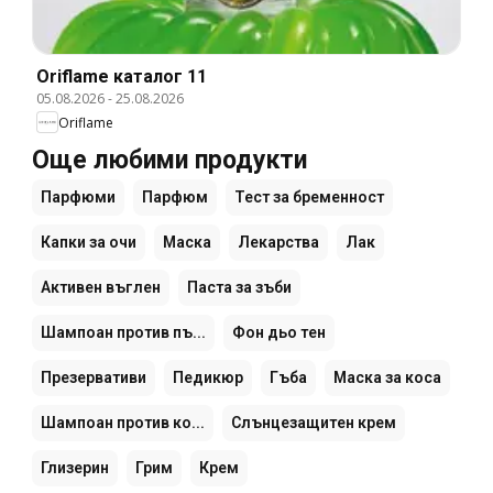
Oriflame каталог 11
05.08.2026
-
25.08.2026
Oriflame
Още любими продукти
Парфюми
Парфюм
Тест за бременност
Капки за очи
Маска
Лекарства
Лак
Активен въглен
Паста за зъби
Шампоан против пъ...
Фон дьо тен
Презервативи
Педикюр
Гъба
Маска за коса
Шампоан против ко...
Слънцезащитен крем
Глизерин
Грим
Крем