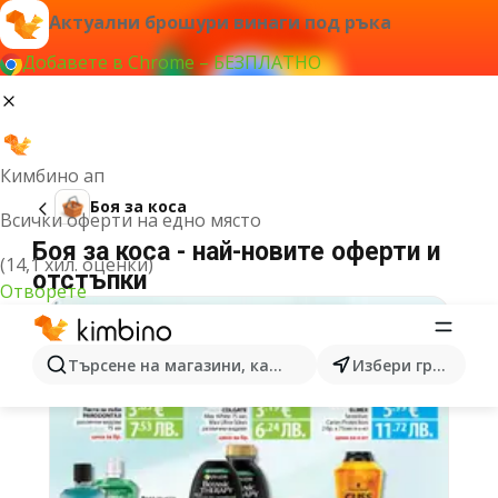
Актуални брошури винаги под ръка
Добавете в Chrome – БЕЗПЛАТНО
Кимбино ап
Боя за коса
Всички оферти на едно място
Боя за коса - най-новите оферти и
(14,1 хил. оценки)
отстъпки
Отворете
Търсене на магазини, категории, продукти...
Избери град