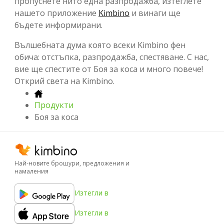
пропуснете нито една разпродажба, изтеглете
нашето приложение
Kimbino
и винаги ще
бъдете информирани.
Вълшебната дума която всеки Kimbino фен
обича: отстъпка, разпродажба, спестяване. С нас,
вие ще спестите от Боя за коса и много повече!
Открий света на Kimbino.
Продукти
Боя за коса
Най-новите брошури, предложения и
намаления
Изтегли в
Изтегли в