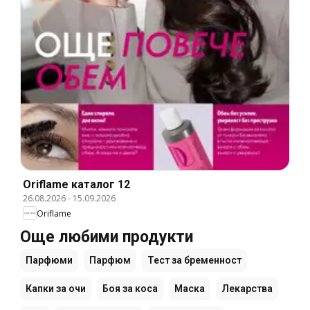
Oriflame каталог 12
26.08.2026
-
15.09.2026
Oriflame
Още любими продукти
Парфюми
Парфюм
Тест за бременност
Капки за очи
Боя за коса
Маска
Лекарства