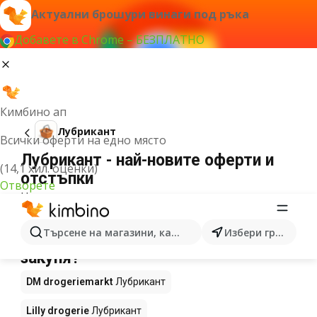
Актуални брошури винаги под ръка
Добавете в Chrome – БЕЗПЛАТНО
Кимбино ап
Лубрикант
Всички оферти на едно място
Лубрикант - най-новите оферти и
(14,1 хил. оценки)
отстъпки
Отворете
Не можахме да намерим резултати за този
термин.
Лубрикант с намаление – Къде да
Търсене на магазини, категории, продукти...
Избери град
закупя?
DM drogeriemarkt
Лубрикант
Lilly drogerie
Лубрикант