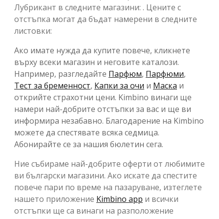
Лубрикант в следните магазини: . Цените с
отстъпка могат да бъдат намерени в следните
листовки:
Ако имате нужда да купите повече, кликнете
върху всеки магазин и неговите каталози.
Например, разгледайте
Парфюм
,
Парфюми
,
Тест за бременност
,
Капки за очи
и
Маска
и
открийте страхотни цени. Kimbino винаги ще
намери най-добрите отстъпки за вас и ще ви
информира незабавно. Благодарение на Kimbino
можете да спестявате всяка седмица.
Абонирайте се за нашия бюлетин сега.
Ние събираме най-добрите оферти от любимите
ви български магазини. Ако искате да спестите
повече пари по време на пазаруване, изтеглете
нашето приложение
Kimbino app
и всички
отстъпки ще са винаги на разположение