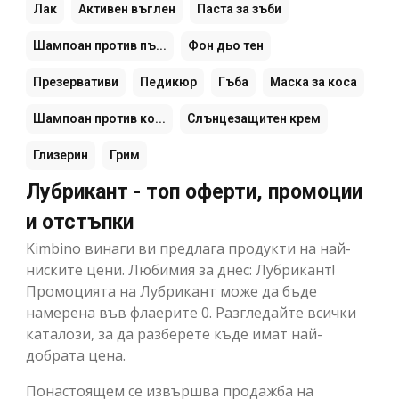
Лак
Активен въглен
Паста за зъби
Шампоан против пъ...
Фон дьо тен
Презервативи
Педикюр
Гъба
Маска за коса
Шампоан против ко...
Слънцезащитен крем
Глизерин
Грим
Лубрикант - топ оферти, промоции
и отстъпки
Kimbino винаги ви предлага продукти на най-
ниските цени. Любимия за днес: Лубрикант!
Промоцията на Лубрикант може да бъде
намерена във флаерите 0. Разгледайте всички
каталози, за да разберете къде имат най-
добрата цена.
Понастоящем се извършва продажба на