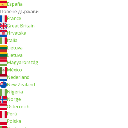
España
Повече държави
France
Great Britain
Hrvatska
Italia
Lietuva
Lietuva
Magyarország
México
Nederland
New Zealand
Nigeria
Norge
Österreich
Perú
Polska