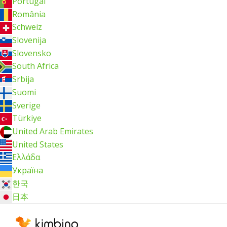
Portugal
România
Schweiz
Slovenija
Slovensko
South Africa
Srbija
Suomi
Sverige
Türkiye
United Arab Emirates
United States
Ελλάδα
Україна
한국
日本