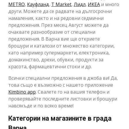
METRO
,
Кауфланд
,
T Market
,
Лидл
,
ИКЕА
и много
други. Можете да се радвате на дългосрочни
намаления, както и на редовни седмични
предложения. През месец Август можете да
очаквате разнообразие от специални
предложения. В Варна вие ще откриете
брошури и каталози от множество категории,
като например супермаркети, електроника,
домакинство, дрехи, обувки, продукти за
красота, фармацевтични стоки и др.
Всички специални предложения в джоба ви! Да,
това също е възможно с нашето приложение
Kimbino app
. Свалете го на вашия телефон и
проверявайте последните листовки и брошури
навсякъде и по всяко време!
Категории на магазините в града
Варна