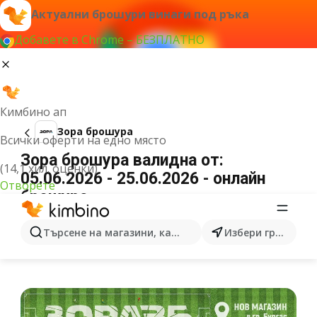
Актуални брошури винаги под ръка
Добавете в Chrome – БЕЗПЛАТНО
Кимбино ап
Зора брошура
Всички оферти на едно място
Зора брошура валидна от:
(14,1 хил. оценки)
05.06.2026 - 25.06.2026 - онлайн
Отворете
брошура
РЕКЛАМА
Търсене на магазини, категории, продукти...
Избери град