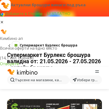
Актуални брошури винаги под ръка
Добавете в Chrome – БЕЗПЛАТНО
Кимбино ап
Супермаркет Бурлекс брошура
Всички оферти на едно място
Супермаркет Бурлекс брошура
(14,1 хил. оценки)
валидна от: 21.05.2026 - 27.05.2026
Отворете
- онлайн брошура
РЕКЛАМА
Търсене на магазини, категории, продукти...
Избери град