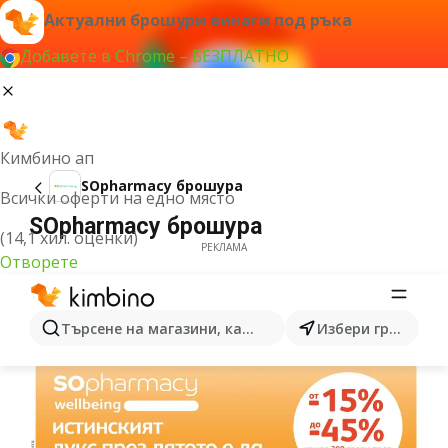
Актуални брошури винаги под ръка
Добавете в Chrome – БЕЗПЛАТНО
Кимбино ап
SOpharmacy брошура
Всички оферти на едно място
SOpharmacy брошура
(14,1 хил. оценки)
РЕКЛАМА
Отворете
Търсене на магазини, категории, продукти...
Избери град