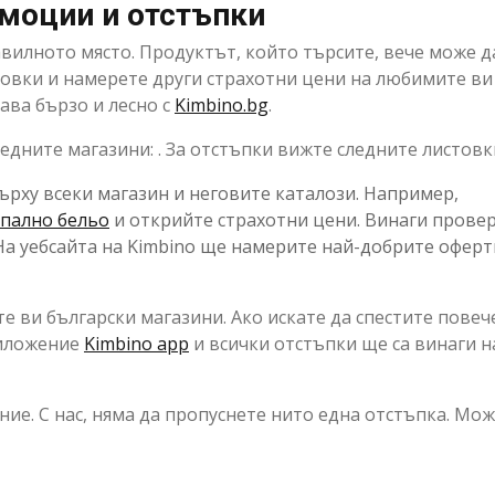
омоции и отстъпки
авилното място. Продуктът, който търсите, вече може д
стовки и намерете други страхотни цени на любимите ви
ава бързо и лесно с
Kimbino.bg
.
дните магазини: . За отстъпки вижте следните листовк
ърху всеки магазин и неговите каталози. Например,
пално бельо
и открийте страхотни цени. Винаги прове
На уебсайта на Kimbino ще намерите най-добрите оферт
 ви български магазини. Ако искате да спестите повеч
риложение
Kimbino app
и всички отстъпки ще са винаги н
ие. С нас, няма да пропуснете нито една отстъпка. Мож