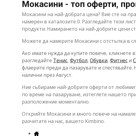
Мокасини - топ оферти, пр
Мокасини на най-добрата цена? Вие сте на пр
намерен в каталозите 0. Разгледайте тези ли
продукти. Намирането на най-добрите цени ст
Можете да намерите Мокасини с отстъпка в сле
Ако имате нужда да купите повече, кликнете в
разгледайте
Тенис
,
Футбол
,
Обувки
,
Фитнес
и
С
флаерите преди да пазарувате и спестявайте. 
налични през Август.
Ние събираме най-добрите оферти от любимите
по време на пазаруване, изтеглете нашето п
разположение моментално.
Открийте Мокасини и много повече на намален
разчитате на нас, вашето Kimbino.