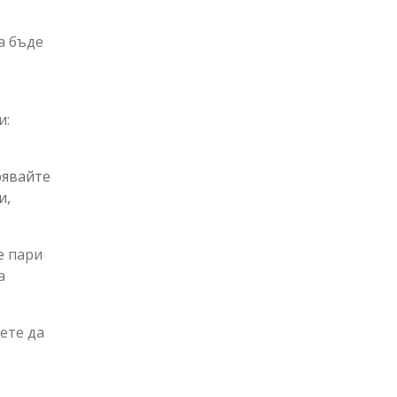
а бъде
и:
рявайте
и,
е пари
а
ете да