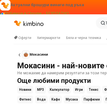
Актуални брошури винаги под ръка
Добавете в Chrome – БЕЗПЛАТНО
Оферти
Хипермаркети
Бяла и черна техника
Мокасини
Мокасини - най-новите
Не можахме да намерим резултати за този тер
Още любими продукти
Новини
MP3
Калкулатор
Игри
Тенис
Ф
Фитнес
Вода
Кафе
Мусака
Парфюми