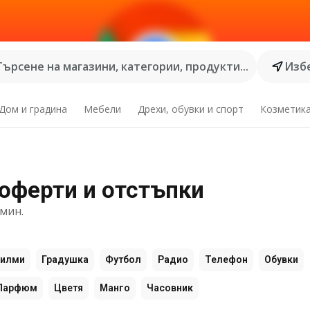
Търсене на магазини, категории, продукти...
Избе
Дом и градина
Мебели
Дрехи, обувки и спорт
Козметик
 оферти и отстъпки
мин.
илми
Градушка
Футбол
Радио
Телефон
Обувки
Парфюм
Цветя
Манго
Часовник