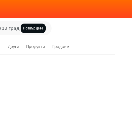
ри град
Потвърдете
а
Други
Продукти
Градове