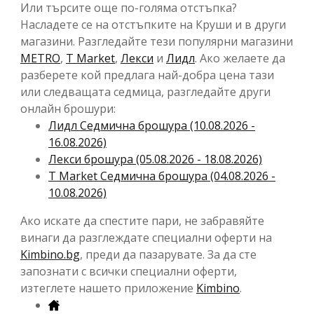
Или търсите още по-голяма отстъпка?
Насладете се на отстъпките на Круши и в други
магазини. Разгледайте тези популярни магазини
METRO
,
T Market
,
Лекси
и
Лидл
. Ако желаете да
разберете кой предлага най-добра цена тази
или следващата седмица, разгледайте други
онлайн брошури:
Лидл Cедмична брошура (10.08.2026 -
16.08.2026)
Лекси брошура (05.08.2026 - 18.08.2026)
T Market Cедмична брошура (04.08.2026 -
10.08.2026)
Ако искате да спестите пари, не забравяйте
винаги да разглеждате специални оферти на
Kimbino.bg
, преди да пазарувате. За да сте
запознати с всички специални оферти,
изтеглете нашето приложение
Kimbino
.