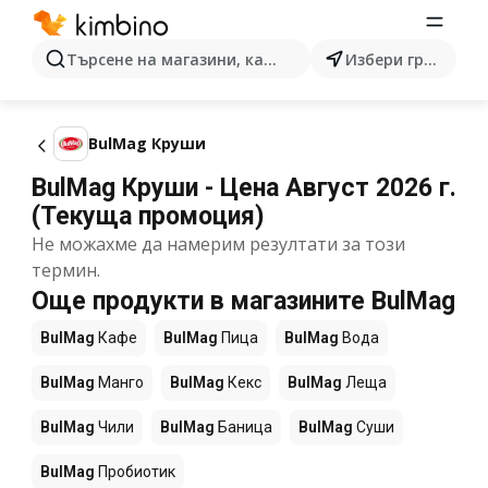
Търсене на магазини, категории, продукти...
Избери град
BulMag Круши
BulMag Круши - Цена Август 2026 г.
(Текуща промоция)
Не можахме да намерим резултати за този
термин.
Още продукти в магазините BulMag
BulMag
Кафе
BulMag
Пица
BulMag
Вода
BulMag
Манго
BulMag
Кекс
BulMag
Леща
BulMag
Чили
BulMag
Баница
BulMag
Суши
BulMag
Пробиотик