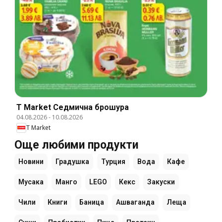
T Market Cедмична брошура
04.08.2026
-
10.08.2026
T Market
Още любими продукти
Новини
Градушка
Турция
Вода
Кафе
Мусака
Манго
LEGO
Кекс
Закуски
Чили
Книги
Баница
Ашваганда
Леща