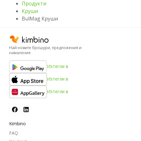
Продукти
Круши
BulMag Круши
Най-новите брошури, предложения и
намаления
Изтегли в
Изтегли в
Изтегли в
Kimbino
FAQ