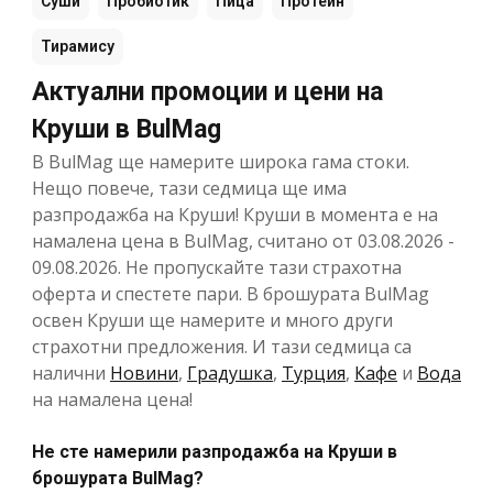
Суши
Пробиотик
Пица
Протеин
Тирамису
Актуални промоции и цени на
Круши в BulMag
В BulMag ще намерите широка гама стоки.
Нещо повече, тази седмица ще има
разпродажба на Круши! Круши в момента е на
намалена цена в BulMag, считано от 03.08.2026 -
09.08.2026. Не пропускайте тази страхотна
оферта и спестете пари. В брошурата BulMag
освен Круши ще намерите и много други
страхотни предложения. И тази седмица са
налични
Новини
,
Градушка
,
Турция
,
Кафе
и
Вода
на намалена цена!
Не сте намерили разпродажба на Круши в
брошурата BulMag?