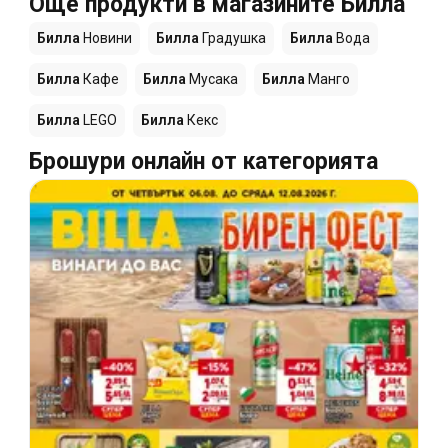
Още продукти в магазините Билла
Билла
Новини
Билла
Градушка
Билла
Вода
Билла
Кафе
Билла
Мусака
Билла
Манго
Билла
LEGO
Билла
Кекс
Брошури онлайн от категорията