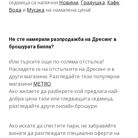
седмица са налични
Новини
,
Градушка
,
Кафе
,
Вода
и
Мусака
на намалена цена!
Не сте намерили разпродажба на Дресинг в
брошурата Билла?
Или търсите още по-голяма отстъпка?
Насладете се на отстъпките на Дресинг и в
други магазини. Разгледайте тези популярни
магазини
METRO
.
Ако желаете да разберете кой предлага най-
добра цена тази или следващата седмица,
разгледайте други онлайн брошури:
Ако искате да спестите пари, не забравяйте
винаги да разглеждате специални оферти на