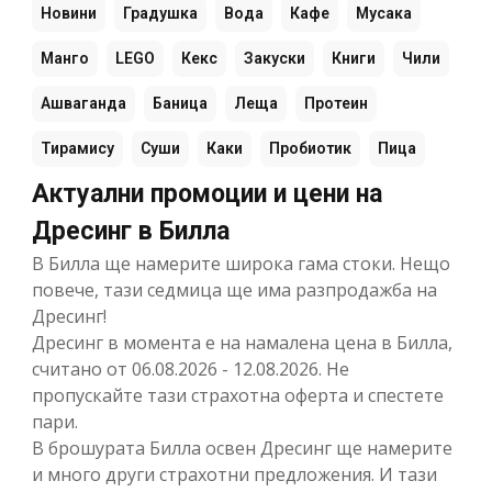
Новини
Градушка
Вода
Кафе
Мусака
Манго
LEGO
Кекс
Закуски
Книги
Чили
Ашваганда
Баница
Леща
Протеин
Тирамису
Суши
Каки
Пробиотик
Пица
Актуални промоции и цени на
Дресинг в Билла
В Билла ще намерите широка гама стоки. Нещо
повече, тази седмица ще има разпродажба на
Дресинг!
Дресинг в момента е на намалена цена в Билла,
считано от 06.08.2026 - 12.08.2026. Не
пропускайте тази страхотна оферта и спестете
пари.
В брошурата Билла освен Дресинг ще намерите
и много други страхотни предложения. И тази