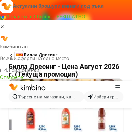
Актуални брошури винаги под ръка
Добавете в Chrome – БЕЗПЛАТНО
Кимбино ап
Билла Дресинг
Всички оферти на едно място
Билла Дресинг - Цена Август 2026
(14,1 хил. оценки)
г. (Текуща промоция)
Отворете
Търсене на магазини, категории, продукти...
Избери град