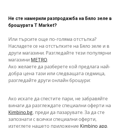
Не сте намерили разпродажба на Бяло зеле в
брошурата T Market?
Или търсите още по-голяма отстъпка?
Насладете се на отстъпките на Бяло зеле и в
други магазини. Разгледайте тези популярни
магазини
METRO
.
Ако желаете да разберете кой предлага най-
добра цена тази или следващата седмица,
разгледайте други онлайн брошури:
Ако искате да спестите пари, не забравяйте
винаги да разглеждате специални оферти на
Kimbino.bg
, преди да пазарувате. За да сте
запознати с всички специални оферти,
изтеглете нашето приложение
Kimbino app
.