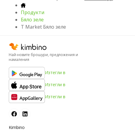
Продукти
Бяло зеле
T Market Бяло зеле
Най-новите брошури, предложения и
намаления
Изтегли в
Изтегли в
Изтегли в
Kimbino