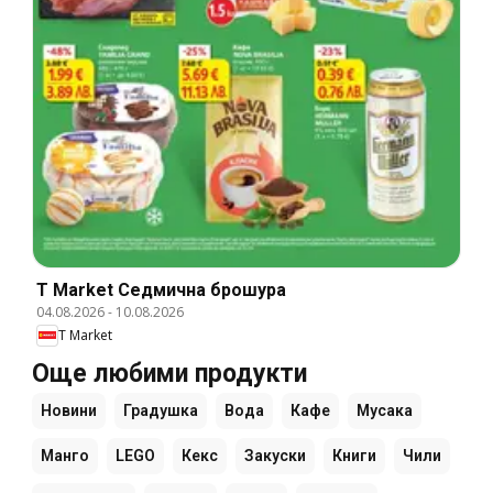
T Market Cедмична брошура
04.08.2026
-
10.08.2026
T Market
Още любими продукти
Новини
Градушка
Вода
Кафе
Мусака
Манго
LEGO
Кекс
Закуски
Книги
Чили