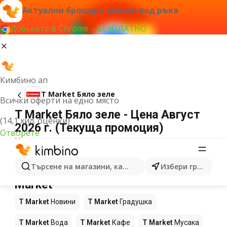
Актуални брошури винаги под ръка
Добавете в Chrome – БЕЗПЛАТНО
Кимбино ап
T Market Бяло зеле
Всички оферти на едно място
T Market Бяло зеле - Цена Август
(14,1 хил. оценки)
2026 г. (Текуща промоция)
Отворете
Не можахме да намерим резултати за този
термин.
Още продукти в магазините T
Търсене на магазини, категории, продукти...
Избери град
Market
T Market
Новини
T Market
Градушка
T Market
Вода
T Market
Кафе
T Market
Мусака