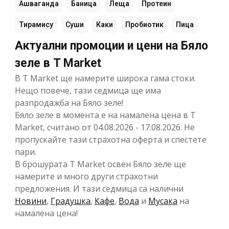
Ашваганда
Баница
Леща
Протеин
Тирамису
Суши
Каки
Пробиотик
Пица
Актуални промоции и цени на Бяло
зеле в T Market
В T Market ще намерите широка гама стоки.
Нещо повече, тази седмица ще има
разпродажба на Бяло зеле!
Бяло зеле в момента е на намалена цена в T
Market, считано от 04.08.2026 - 17.08.2026. Не
пропускайте тази страхотна оферта и спестете
пари.
В брошурата T Market освен Бяло зеле ще
намерите и много други страхотни
предложения. И тази седмица са налични
Новини
,
Градушка
,
Кафе
,
Вода
и
Мусака
на
намалена цена!