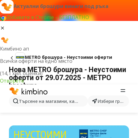
Актуални брошури винаги под ръка
Добавете в Chrome – БЕЗПЛАТНО
Кимбино ап
METRO брошура - Неустоими оферти
Всички оферти на едно място
Нова METRO брошура - Неустоими
(14,1 хил. оценки)
оферти от 29.07.2025 - МЕТРО
Отворете
broshura
РЕКЛАМА
Търсене на магазини, категории, продукти...
Избери град