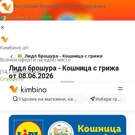
Актуални брошури винаги под ръка
Добавете в Chrome – БЕЗПЛАТНО
Кимбино ап
Лидл брошура - Кошница с грижа
Всички оферти на едно място
Лидл брошура - Кошница с грижа
(14,1 хил. оценки)
от 08.06.2026
Отворете
РЕКЛАМА
Търсене на магазини, категории, продукти...
Избери град