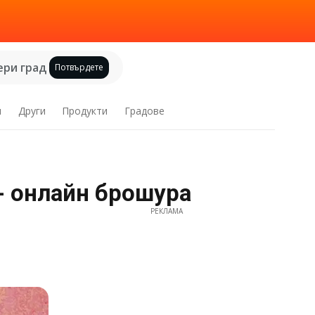
ри град
Потвърдете
и
Други
Продукти
Градове
 - онлайн брошура
РЕКЛАМА