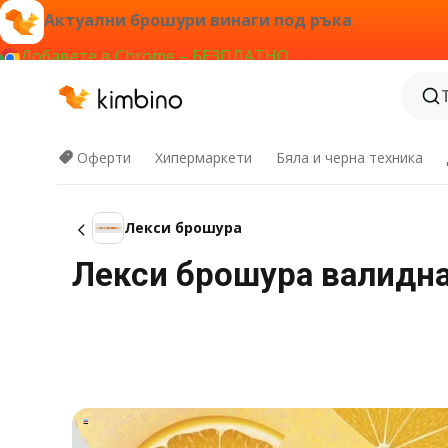
Актуални брошури винаги под ръка
Добавете в Chrome – БЕЗПЛАТНО
Оферти
Хипермаркети
Бяла и черна техника
Лекси брошура
Лекси брошура валидна 