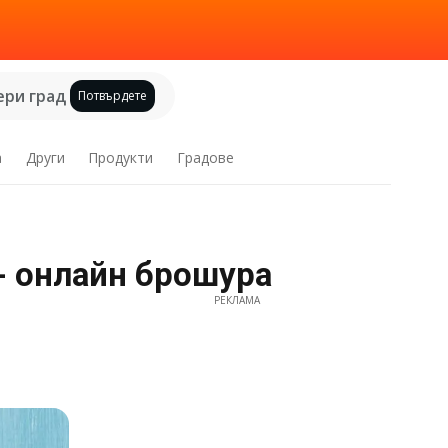
ри град
Потвърдете
а
Други
Продукти
Градове
 - онлайн брошура
РЕКЛАМА