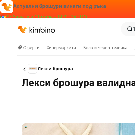
Актуални брошури винаги под ръка
Добавете в Chrome – БЕЗПЛАТНО
Оферти
Хипермаркети
Бяла и черна техника
Лекси брошура
Лекси брошура валидна 