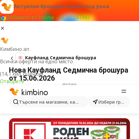
Актуални брошури винаги под ръка
Добавете в Chrome – БЕЗПЛАТНО
Кимбино ап
Кауфланд Cедмична брошура
Всички оферти на едно място
Нова Кауфланд Cедмична брошура
(14,1 хил. оценки)
от 15.06.2026
Отворете
РЕКЛАМА
Търсене на магазини, категории, продукти...
Избери град