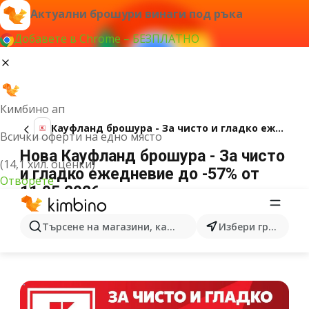
Актуални брошури винаги под ръка
Добавете в Chrome – БЕЗПЛАТНО
Кимбино ап
Кауфланд брошура - За чисто и гладко ежедневие до -57%
Всички оферти на едно място
Нова Кауфланд брошура - За чисто
(14,1 хил. оценки)
и гладко ежедневие до -57% от
Отворете
11.05.2026
РЕКЛАМА
Търсене на магазини, категории, продукти...
Избери град