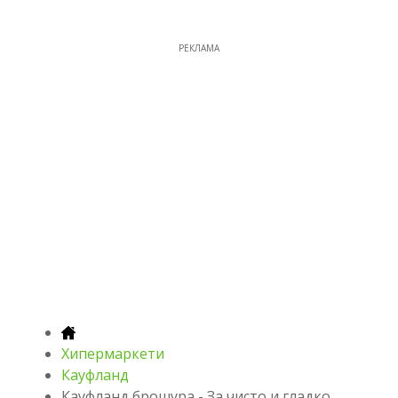
РЕКЛАМА
Хипермаркети
Кауфланд
Кауфланд брошура - За чисто и гладко