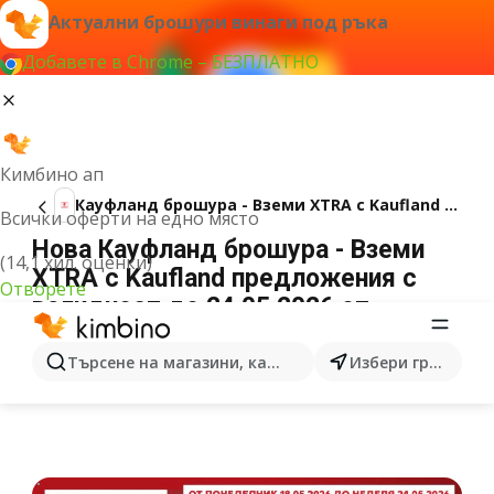
Актуални брошури винаги под ръка
Добавете в Chrome – БЕЗПЛАТНО
Кимбино ап
Кауфланд брошура - Вземи XTRA с Kaufland предложения с валидност до 24.05.2026
Всички оферти на едно място
Нова Кауфланд брошура - Вземи
(14,1 хил. оценки)
XTRA с Kaufland предложения с
Отворете
валидност до 24.05.2026 от
18.05.2026
РЕКЛАМА
Търсене на магазини, категории, продукти...
Избери град