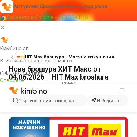
Актуални брошури винаги под ръка
Добавете в Chrome – БЕЗПЛАТНО
Кимбино ап
HIT Max брошура - Млечни изкушения
Всички оферти на едно място
Нова брошура ХИТ Макс от
(14,1 хил. оценки)
04.06.2026 || HIT Max broshura
Отворете
РЕКЛАМА
Търсене на магазини, категории, продукти...
Избери град