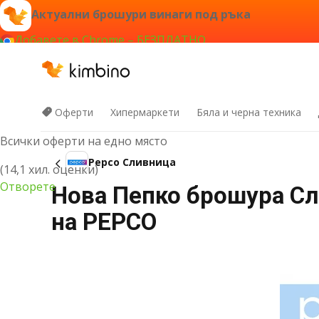
Актуални брошури винаги под ръка
Добавете в Chrome – БЕЗПЛАТНО
Кимбино ап
Оферти
Хипермаркети
Бяла и черна техника
Всички оферти на едно място
Pepco Сливница
(14,1 хил. оценки)
Отворете
Нова Пепко брошура Сли
на PEPCO