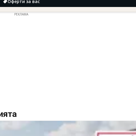
Оферти за вас
РЕКЛАМА
ията