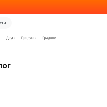
ти...
а
Други
Продукти
Градове
лог