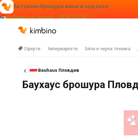
Актуални брошури винаги под ръка
Добавете в Chrome – БЕЗПЛАТНО
Оферти
Хипермаркети
Бяла и черна техника
Bauhaus Пловдив
Баухаус брошура Пловди