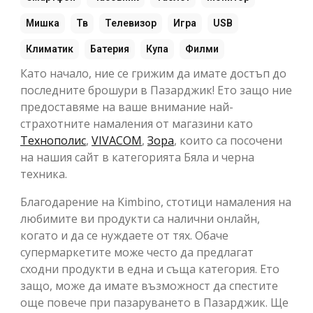
Мишка
Тв
Телевизор
Игра
USB
Климатик
Батерия
Купа
Филми
Като начало, ние се грижим да имате достъп до
последните брошури в Пазарджик! Ето защо ние
предоставяме на ваше внимание най-
страхотните намаления от магазини като
Технополис
,
VIVACOM
,
Зора
, които са посочени
на нашия сайт в категорията Бяла и черна
техника.
Благодарение на Kimbino, стотици намаления на
любимите ви продукти са налични онлайн,
когато и да се нуждаете от тях. Обаче
супермаркетите може често да предлагат
сходни продукти в една и съща категория. Ето
защо, може да имате възможност да спестите
още повече при пазаруването в Пазарджик. Ще