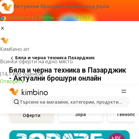
Актуални брошури винаги под ръка
Добавете в Chrome – БЕЗПЛАТНО
Кимбино ап
Бяла и черна техника Пазарджик
Всички оферти на едно място
Бяла и черна техника в Пазарджик
(14,1 хил. оценки)
- Актуални брошури онлайн
Отворете
Търсене на магазини, категории, продукти...
Зора
Т
Оферти