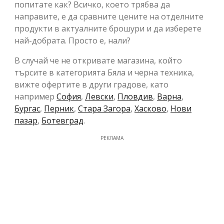
попитате как? Всичко, което трябва да
направите, е да сравните цените на отделните
продукти в актуалните брошури и да изберете
най-добрата. Просто е, нали?
В случай че не откривате магазина, който
търсите в категорията Бяла и черна техника,
вижте офертите в други градове, като
например
София
,
Левски
,
Пловдив
,
Варна
,
Бургас
,
Перник
,
Стара Загора
,
Хасково
,
Нови
пазар
,
Ботевград
.
РЕКЛАМА