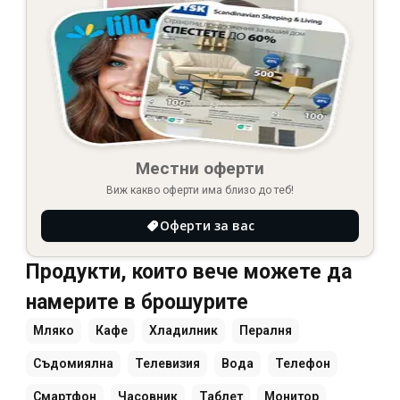
Местни оферти
Виж какво оферти има близо до теб!
Оферти за вас
Продукти, които вече можете да
намерите в брошурите
Мляко
Кафе
Хладилник
Пералня
Съдомиялна
Телевизия
Вода
Телефон
Смартфон
Часовник
Таблет
Монитор