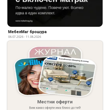
МебелМаг брошура
06.07.2026
-
11.08.2026
Местни оферти
Виж какво оферти има близо до теб!