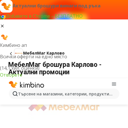
Актуални брошури винаги под ръка
Добавете в Chrome – БЕЗПЛАТНО
Кимбино ап
МебелМаг Карлово
Всички оферти на едно място
МебелМаг брошура Карлово -
(14,1 хил. оценки)
Актуални промоции
Отворете
РЕКЛАМА
Търсене на магазини, категории, продукти...