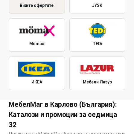
Вижте офертите
JYSK
Mömax
TEDi
ИКЕА
Мебели Лазур
МебелМаг в Карлово (България):
Каталози и промоции за седмица
32
Последната МебелМаг брошура с нови отстъпки