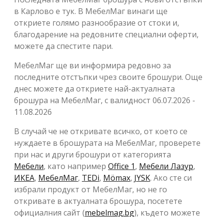
в Карлово е тук. В МебелМаг винаги ще
откриете голямо разнообразие от стоки и,
благодарение на редовните специални оферти,
можете да спестите пари.
МебелМаг ще ви информира редовно за
последните отстъпки чрез своите брошури. Още
днес можете да откриете най-актуалната
брошура на МебелМаг, с валидност 06.07.2026 -
11.08.2026
В случай че не откривате всичко, от което се
нуждаете в брошурата на МебелМаг, проверете
при нас и други брошури от категорията
Мебели
, като например
Office 1
,
Мебели Лазур
,
ИКЕА
,
МебелМаг
,
TEDi
,
Mömax
,
JYSK
. Ако сте си
избрали продукт от МебелМаг, но не го
откривате в актуалната брошура, посетете
официалния сайт (
mebelmag.bg
), където можете