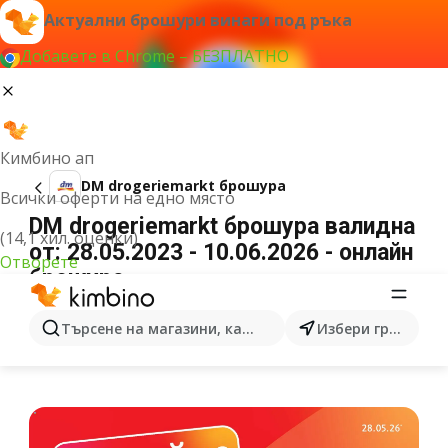
Актуални брошури винаги под ръка
Добавете в Chrome – БЕЗПЛАТНО
Кимбино ап
DM drogeriemarkt брошура
Всички оферти на едно място
DM drogeriemarkt брошура валидна
(14,1 хил. оценки)
от: 28.05.2023 - 10.06.2026 - онлайн
Отворете
брошура
РЕКЛАМА
Търсене на магазини, категории, продукти...
Избери град