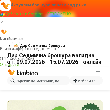
Актуални брошури винаги под ръка
Добавете в Chrome – БЕЗПЛАТНО
Кимбино ап
Дар Cедмична брошура
Всички оферти на едно място
Дар Cедмична брошура валидна
(14,1 хил. оценки)
от: 09.07.2026 - 15.07.2026 - онлайн
Отворете
брошура
РЕКЛАМА
Търсене на магазини, категории, продукти...
Избери град