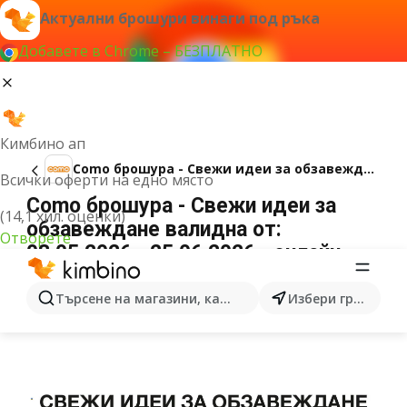
Актуални брошури винаги под ръка
Добавете в Chrome – БЕЗПЛАТНО
Кимбино ап
Como брошура - Свежи идеи за обзавеждане
Всички оферти на едно място
Como брошура - Свежи идеи за
(14,1 хил. оценки)
обзавеждане валидна от:
Отворете
08.05.2026 - 25.06.2026 - онлайн
брошура
РЕКЛАМА
Търсене на магазини, категории, продукти...
Избери град