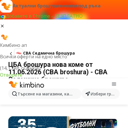
Актуални брошури винаги под ръка
Добавете в Chrome – БЕЗПЛАТНО
Кимбино ап
CBA Cедмична брошура
Всички оферти на едно място
ЦБА брошура нова коме от
(14,1 хил. оценки)
11.06.2026 (CBA broshura) - CBA
Отворете
Cедмична брошура
РЕКЛАМА
Търсене на магазини, категории, продукти...
Избери град