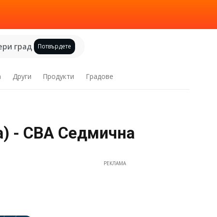
ри град
Потвърдете
а
Други
Продукти
Градове
a) - CBA Cедмична
РЕКЛАМА