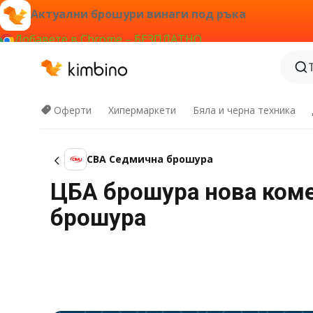
Актуални брошури винаги под ръка
Добавете в Chrome – БЕЗПЛАТНО
Оферти
Хипермаркети
Бяла и черна техника
CBA Cедмична брошура
ЦБА брошура нова коме 
брошура