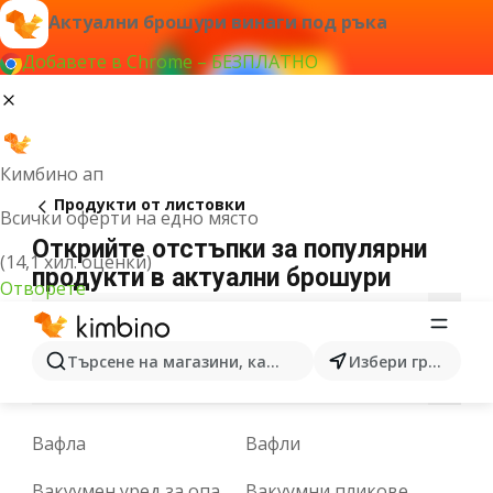
Актуални брошури винаги под ръка
Добавете в Chrome – БЕЗПЛАТНО
Кимбино ап
Продукти от листовки
Всички оферти на едно място
Открийте отстъпки за популярни
(14,1 хил. оценки)
продукти в актуални брошури
Отворете
3
5
9
A
B
C
D
E
F
G
H
Търсене на магазини, категории, продукти...
Избери град
L
M
N
O
P
R
S
T
U
V
W
Вафла
Вафли
Вакуумен уред за опаковане
Вакуумни пликове