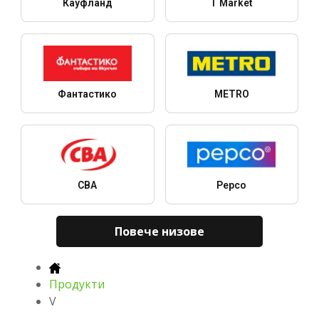
Кауфланд
T Market
Фантастико
METRO
CBA
Pepco
Повече низове
Продукти
V