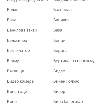
Валяк
Валериан
Вана
Ванилия
Ванилова захар
Ваза
Велосипед
Венци
Вентилатор
Верига
Вермут
Вертикална прахосмукачка
Въглища
Видео
Видео камера
Винен колбас
Винен оцет
Винер
Вино
Вино lambrusco