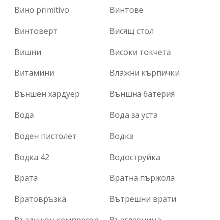
Вино primitivo
Винтове
Винтоверт
Висящ стол
Вишни
Високи токчета
Витамини
Влажни кърпички
Външен хардуер
Външна батерия
Вода
Вода за уста
Воден пистолет
Водка
Водка 42
Водоструйка
Врата
Вратна пържола
Вратовръзка
Вътрешни врати
Въздушен компресор
Възглавница