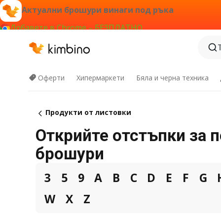
Актуални брошури винаги под ръка
Добавете в Chrome – БЕЗПЛАТНО
Оферти
Хипермаркети
Бяла и черна техника
Продукти от листовки
Открийте отстъпки за 
брошури
3
5
9
A
B
C
D
E
F
G
W
X
Z