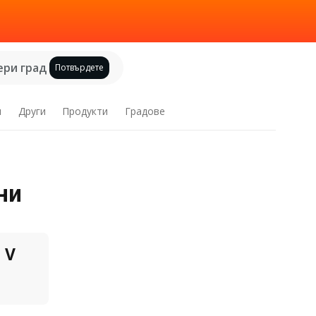
ри град
Потвърдете
и
Други
Продукти
Градове
ни
V