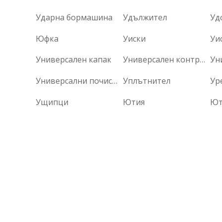
Ударна бормашина
Удължител
Уд
Юфка
Уиски
Уис
Универсален капак
Универсален контролер
Универсални почистващи средства
Уплътнител
Ущипци
Ютия
Ют