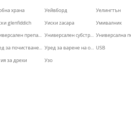
обна храна
Уейвборд
Уелингтън
ки glenfiddich
Уиски zacapa
Умивалник
Универсален препарат
Универсален субстрат
Уред за почистване с високо налягане
Уред за варене на ориз
USB
ия за дрехи
Узо