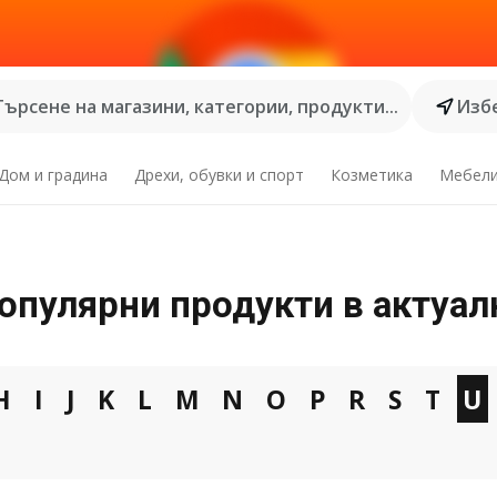
Търсене на магазини, категории, продукти...
Избе
Дом и градина
Дрехи, обувки и спорт
Козметика
Мебел
популярни продукти в актуал
H
I
J
K
L
M
N
O
P
R
S
T
U