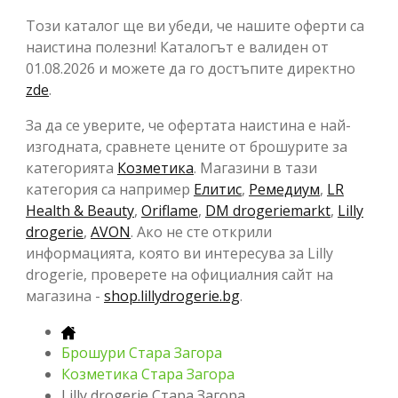
Този каталог ще ви убеди, че нашите оферти са
наистина полезни! Каталогът е валиден от
01.08.2026 и можете да го достъпите директно
zde
.
За да се уверите, че офертата наистина е най-
изгодната, сравнете цените от брошурите за
категорията
Козметика
. Магазини в тази
категория са например
Елитис
,
Ремедиум
,
LR
Health & Beauty
,
Oriflame
,
DM drogeriemarkt
,
Lilly
drogerie
,
AVON
. Ако не сте открили
информацията, която ви интересува за Lilly
drogerie, проверете на официалния сайт на
магазина -
shop.lillydrogerie.bg
.
Брошури Стара Загора
Козметика Стара Загора
Lilly drogerie Стара Загора