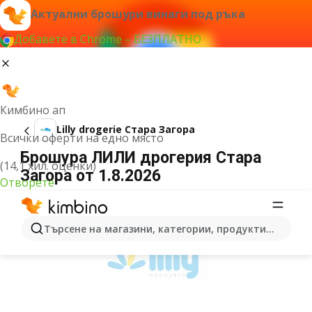
Актуални брошури винаги под ръка
Добавете в Chrome – БЕЗПЛАТНО
Кимбино ап
Lilly drogerie Стара Загора
Всички оферти на едно място
Брошура ЛИЛИ дрогерия Стара
(14,1 хил. оценки)
Загора от 1.8.2026
Отворете
РЕКЛАМА
Търсене на магазини, категории, продукти...