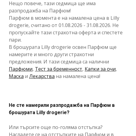
Нещо повече, тази седмица ще има
разпродажба на Парфюм!
Парфюм в момента е на намалена цена в Lilly
drogerie, считано от 01.08.2026 - 31.08.2026. Не
пропускайте тази страхотна оферта и спестете
пари.
В брошурата Lilly drogerie освен Парфюм ще
намерите и много други страхотни
предложения. И тази седмица са налични
Парфюми
,
Тест за бременност
,
Капки за очи
,
Маска
и
Лекарства
на намалена цена!
Не сте намерили разпродажба на Парфюм в
брошурата Lilly drogerie?
Или търсите още по-голяма отстъпка?
Насладете се на отстъпките на Парфюм и в