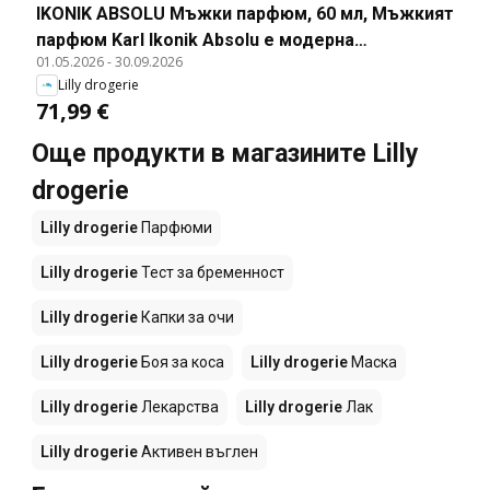
IKONIK ABSOLU Мъжки парфюм, 60 мл, Мъжкият
парфюм Karl Ikonik Absolu е модерна
01.05.2026
-
30.09.2026
композиция от дървесни и подправъчни нотки
Lilly drogerie
с елегантен характер. Абсолют от портокалов
71,99 €
цвят с наситен бял кедър се разгръщат върху
топла и дълбока амброва база.
Още продукти в магазините Lilly
drogerie
Lilly drogerie
Парфюми
Lilly drogerie
Тест за бременност
Lilly drogerie
Капки за очи
Lilly drogerie
Боя за коса
Lilly drogerie
Маска
Lilly drogerie
Лекарства
Lilly drogerie
Лак
Lilly drogerie
Активен въглен