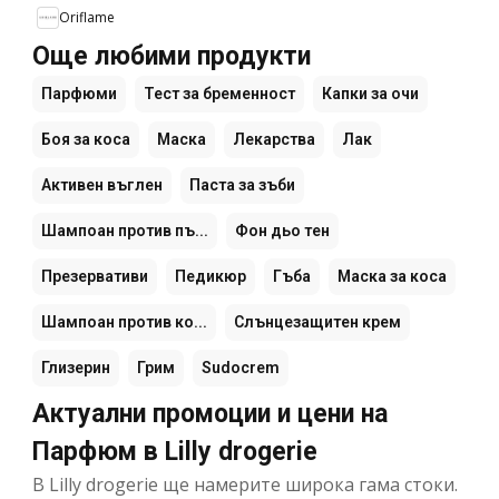
Oriflame
Още любими продукти
Парфюми
Тест за бременност
Капки за очи
Боя за коса
Маска
Лекарства
Лак
Активен въглен
Паста за зъби
Шампоан против пъ...
Фон дьо тен
Презервативи
Педикюр
Гъба
Маска за коса
Шампоан против ко...
Слънцезащитен крем
Глизерин
Грим
Sudocrem
Актуални промоции и цени на
Парфюм в Lilly drogerie
В Lilly drogerie ще намерите широка гама стоки.