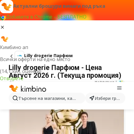
Актуални брошури винаги под ръка
Добавете в Chrome – БЕЗПЛАТНО
Кимбино ап
Lilly drogerie Парфюм
Всички оферти на едно място
Lilly drogerie Парфюм - Цена
(14,1 хил. оценки)
Август 2026 г. (Текуща промоция)
Отворете
Търсене на магазини, категории, продукти...
Избери град