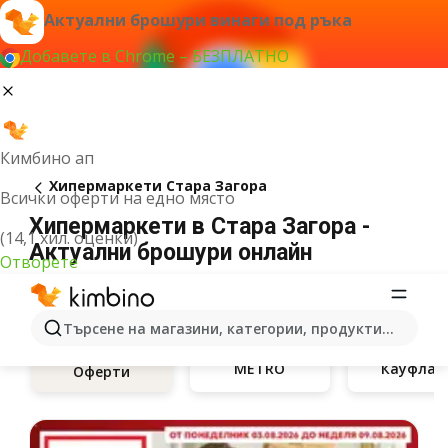
Актуални брошури винаги под ръка
Добавете в Chrome – БЕЗПЛАТНО
Кимбино ап
Хипермаркети Стара Загора
Всички оферти на едно място
Хипермаркети в Стара Загора -
(14,1 хил. оценки)
Актуални брошури онлайн
Отворете
Търсене на магазини, категории, продукти...
METRO
Кауфлан
Оферти