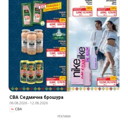
CBA Cедмична брошура
06.08.2026
-
12.08.2026
CBA
РЕКЛАМА