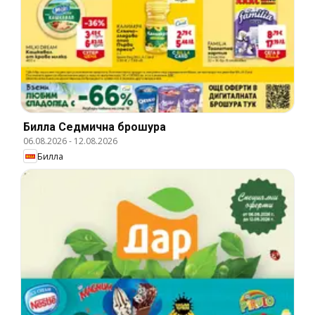
Билла Cедмична брошура
06.08.2026
-
12.08.2026
Билла