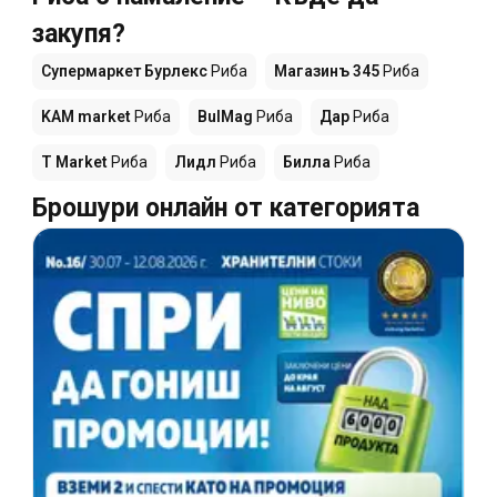
закупя?
Супермаркет Бурлекс
Риба
Магазинъ 345
Риба
KAM market
Риба
BulMag
Риба
Дар
Риба
T Market
Риба
Лидл
Риба
Билла
Риба
Брошури онлайн от категорията