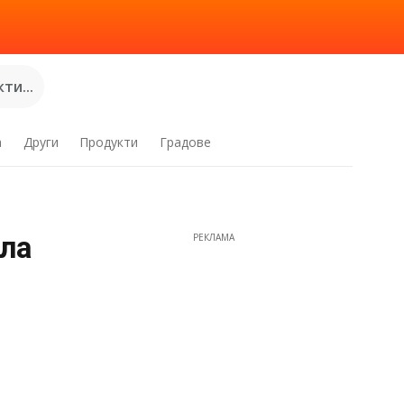
ти...
а
Други
Продукти
Градове
ила
РЕКЛАМА