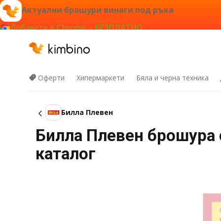
Актуални брошури винаги под ръка
Добавете в Chrome – БЕЗПЛАТНО
Оферти
Хипермаркети
Бяла и черна техника
Билла Плевен
Билла Плевен брошура с
каталог