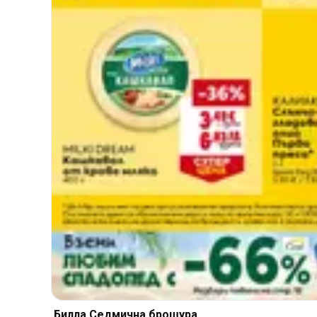
Билла Cедмична брошура