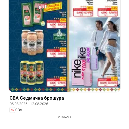
CBA Cедмична брошура
06.08.2026
-
12.08.2026
CBA
РЕКЛАМА