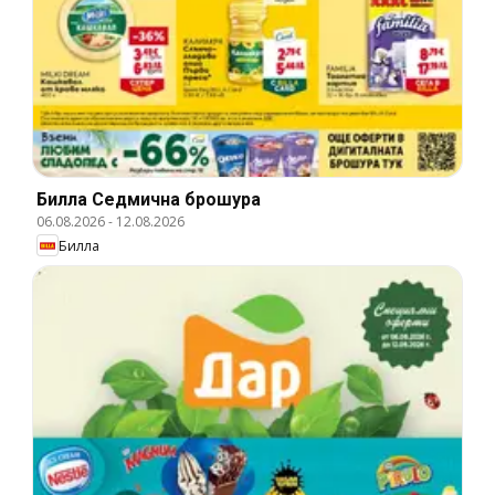
Билла Cедмична брошура
06.08.2026
-
12.08.2026
Билла