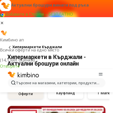
Актуални брошури винаги под ръка
Добавете в Chrome – БЕЗПЛАТНО
Кимбино ап
Хипермаркети Кърджали
Всички оферти на едно място
Хипермаркети в Кърджали -
(14,1 хил. оценки)
Актуални брошури онлайн
Отворете
Търсене на магазини, категории, продукти...
Кауфланд
T Marke
Оферти