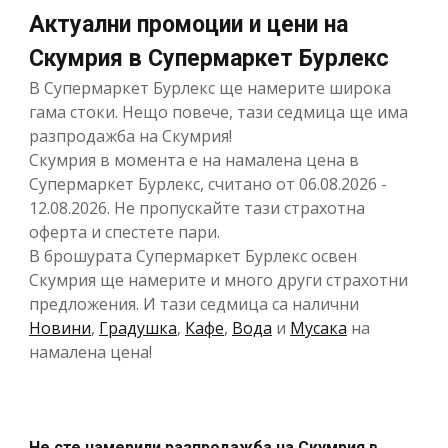
Актуални промоции и цени на
Скумрия в Супермаркет Бурлекс
В Супермаркет Бурлекс ще намерите широка
гама стоки. Нещо повече, тази седмица ще има
разпродажба на Скумрия!
Скумрия в момента е на намалена цена в
Супермаркет Бурлекс, считано от 06.08.2026 -
12.08.2026. Не пропускайте тази страхотна
оферта и спестете пари.
В брошурата Супермаркет Бурлекс освен
Скумрия ще намерите и много други страхотни
предложения. И тази седмица са налични
Новини
,
Градушка
,
Кафе
,
Вода
и
Мусака
на
намалена цена!
Не сте намерили разпродажба на Скумрия в