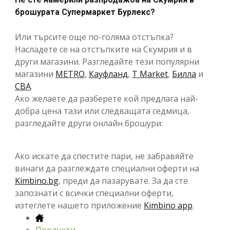
брошурата Супермаркет Бурлекс?
Или търсите още по-голяма отстъпка?
Насладете се на отстъпките на Скумрия и в
други магазини. Разгледайте тези популярни
магазини
METRO
,
Кауфланд
,
T Market
,
Билла
и
CBA
.
Ако желаете да разберете кой предлага най-
добра цена тази или следващата седмица,
разгледайте други онлайн брошури:
Ако искате да спестите пари, не забравяйте
винаги да разглеждате специални оферти на
Kimbino.bg
, преди да пазарувате. За да сте
запознати с всички специални оферти,
изтеглете нашето приложение
Kimbino app
.
Продукти