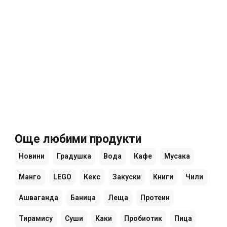
Още любими продукти
Новини
Градушка
Вода
Кафе
Мусака
Манго
LEGO
Кекс
Закуски
Книги
Чили
Ашваганда
Баница
Леща
Протеин
Тирамису
Суши
Каки
Пробиотик
Пица