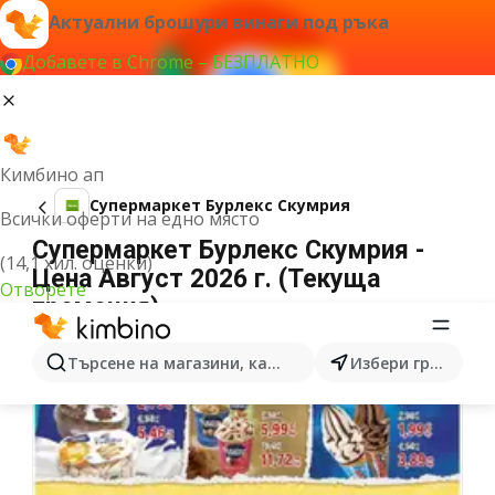
Актуални брошури винаги под ръка
Добавете в Chrome – БЕЗПЛАТНО
Кимбино ап
Супермаркет Бурлекс Скумрия
Всички оферти на едно място
Супермаркет Бурлекс Скумрия -
(14,1 хил. оценки)
Цена Август 2026 г. (Текуща
Отворете
промоция)
Търсене на магазини, категории, продукти...
Избери град