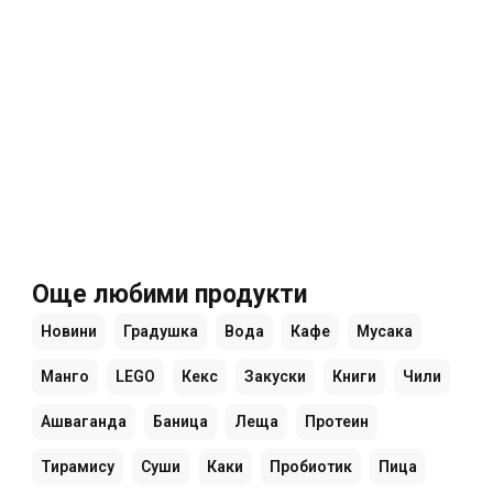
Още любими продукти
Новини
Градушка
Вода
Кафе
Мусака
Манго
LEGO
Кекс
Закуски
Книги
Чили
Ашваганда
Баница
Леща
Протеин
Тирамису
Суши
Каки
Пробиотик
Пица