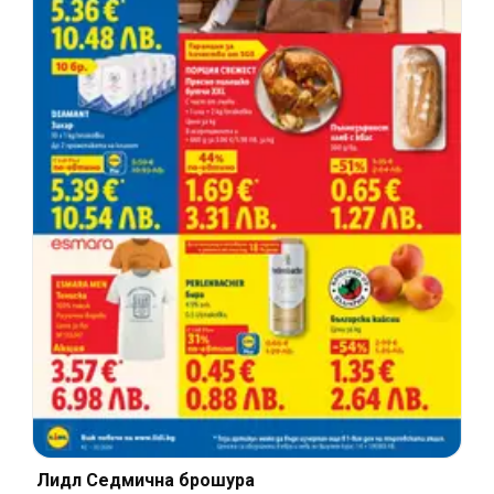
Лидл Cедмична брошура