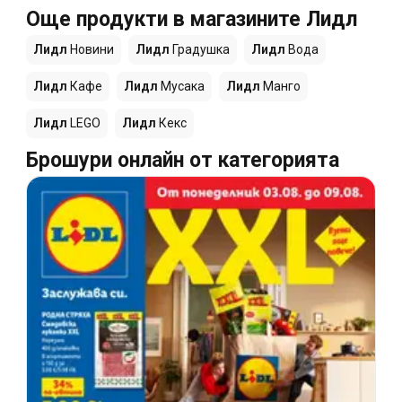
Още продукти в магазините Лидл
Лидл
Новини
Лидл
Градушка
Лидл
Вода
Лидл
Кафе
Лидл
Мусака
Лидл
Манго
Лидл
LEGO
Лидл
Кекс
Брошури онлайн от категорията