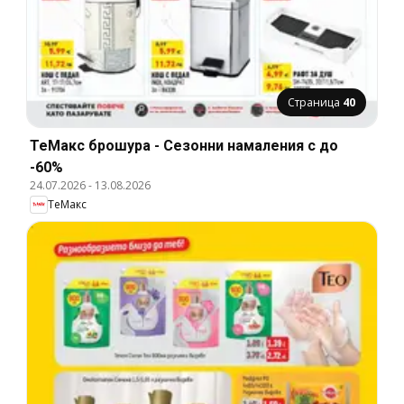
Страница
40
ТеMакс брошура - Сезонни намаления с до
-60%
24.07.2026
-
13.08.2026
ТеMакс