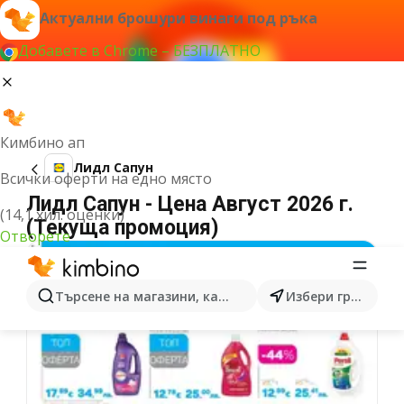
Актуални брошури винаги под ръка
Добавете в Chrome – БЕЗПЛАТНО
Кимбино ап
Лидл Сапун
Всички оферти на едно място
Лидл Сапун - Цена Август 2026 г.
(14,1 хил. оценки)
(Текуща промоция)
Отворете
Търсене на магазини, категории, продукти...
Избери град