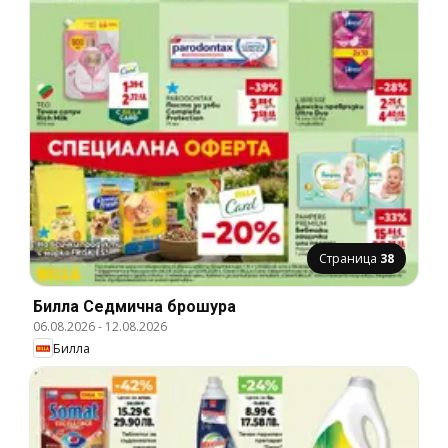
Страница
38
Билла Cедмична брошура
06.08.2026
-
12.08.2026
Билла