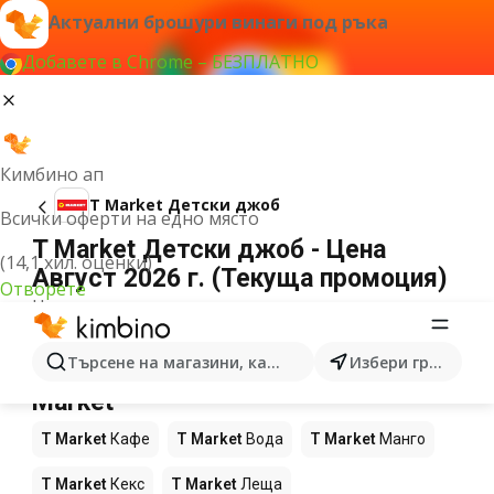
Актуални брошури винаги под ръка
Добавете в Chrome – БЕЗПЛАТНО
Кимбино ап
T Market Детски джоб
Всички оферти на едно място
T Market Детски джоб - Цена
(14,1 хил. оценки)
Август 2026 г. (Текуща промоция)
Отворете
Не можахме да намерим резултати за този
термин.
Още продукти в магазините T
Търсене на магазини, категории, продукти...
Избери град
Market
T Market
Кафе
T Market
Вода
T Market
Манго
T Market
Кекс
T Market
Леща