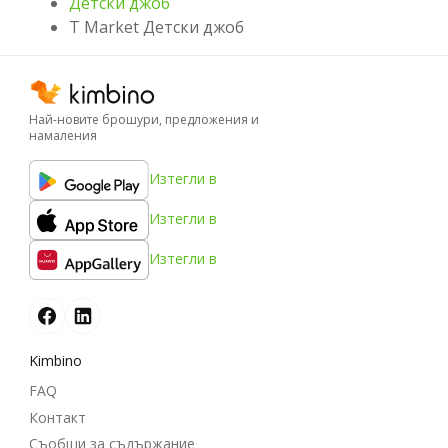
Детски джоб
T Market Детски джоб
Най-новите брошури, предложения и
намаления
Изтегли в
Изтегли в
Изтегли в
Kimbino
FAQ
Контакт
Съобщи за съдържание