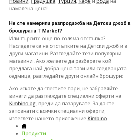
Новини
,
Градушка
,
Турция
,
Кафе
и
Вода
на
намалена цена!
Не сте намерили разпродажба на Детски джоб в
брошурата T Market?
Или търсите още по-голяма отстъпка?
Насладете се на отстъпките на Детски джоб и в
други магазини. Разгледайте тези популярни
магазини . Ако желаете да разберете кой
предлага най-добра цена тази или следващата
седмица, разгледайте други онлайн брошури:
Ако искате да спестите пари, не забравяйте
винаги да разглеждате специални оферти на
Kimbino.bg
, преди да пазарувате. За да сте
запознати с всички специални оферти,
изтеглете нашето приложение
Kimbino
.
Продукти