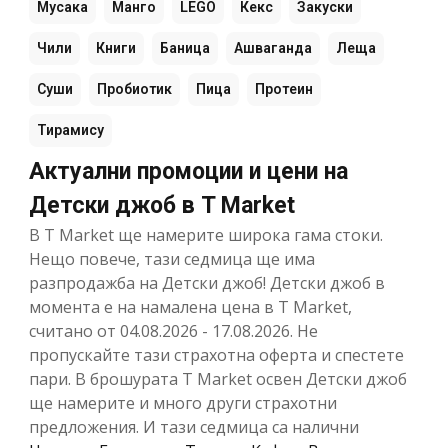
Мусака
Манго
LEGO
Кекс
Закуски
Чили
Книги
Баница
Ашваганда
Леща
Суши
Пробиотик
Пица
Протеин
Тирамису
Актуални промоции и цени на
Детски джоб в T Market
В T Market ще намерите широка гама стоки.
Нещо повече, тази седмица ще има
разпродажба на Детски джоб! Детски джоб в
момента е на намалена цена в T Market,
считано от 04.08.2026 - 17.08.2026. Не
пропускайте тази страхотна оферта и спестете
пари. В брошурата T Market освен Детски джоб
ще намерите и много други страхотни
предложения. И тази седмица са налични