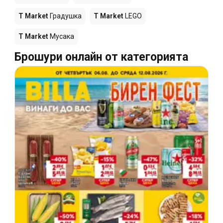
T Market
Градушка
T Market
LEGO
T Market
Мусака
Брошури онлайн от категорията