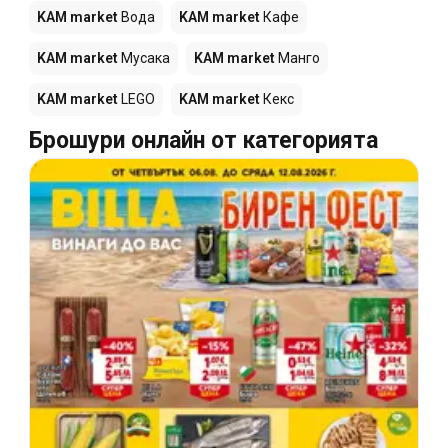
KAM market
Вода
KAM market
Кафе
KAM market
Мусака
KAM market
Манго
KAM market
LEGO
KAM market
Кекс
Брошури онлайн от категорията