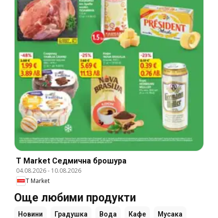
T Market Cедмична брошура
04.08.2026
-
10.08.2026
T Market
Още любими продукти
Новини
Градушка
Вода
Кафе
Мусака