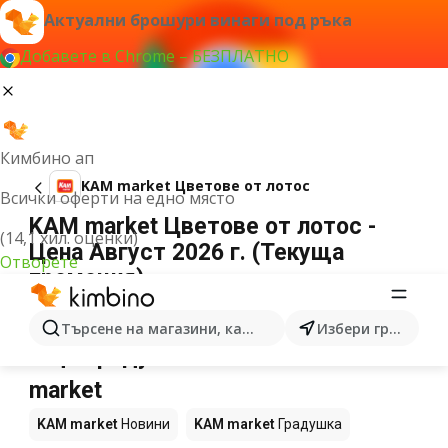
Актуални брошури винаги под ръка
Добавете в Chrome – БЕЗПЛАТНО
Кимбино ап
KAM market Цветове от лотос
Всички оферти на едно място
KAM market Цветове от лотос -
(14,1 хил. оценки)
Цена Август 2026 г. (Текуща
Отворете
промоция)
Не можахме да намерим резултати за този
термин.
Търсене на магазини, категории, продукти...
Избери град
Още продукти в магазините KAM
market
KAM market
Новини
KAM market
Градушка