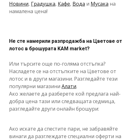
Новини
,
Градушка
,
Кафе
,
Вода
и
Мусака
на
намалена цена!
Не сте намерили разпродажба на Цветове от
лотос в брошурата KAM market?
Или търсите още по-голяма отстъпка?
Насладете се на отстъпките на Цветове от
лотос и в други магазини. Разгледайте тези
популярни магазини
Алати
.
Ако желаете да разберете кой предлага най-
добра цена тази или следващата седмица,
разгледайте други онлайн брошури:
Ако искате да спестите пари, не забравяйте
винаги да разглеждате специални оферти на